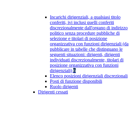
Incarichi dirigenziali, a qualsiasi titolo
conferiti, ivi inclusi quelli conferiti
discrezionalmente dall'organo di indirizzo
politico senza procedure pubbliche di
selezione e titolari di posizione
organizzativa con funzioni dirigenziali (da
pubblicare in tabelle che distinguano le
seguenti situazioni: dirigenti, dirigenti
individuati discrezionalmente, titolari di
posizione organizzativa con funzioni
dirigenziali)
6
Elenco posizioni dirigenziali discrezionali
Posti di funzione disponibili
Ruolo dirigenti
Dirigenti cessati