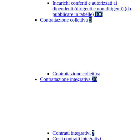
Incarichi conferiti e autorizzati ai
dipendenti (dirigenti e non dirigenti) (da
pubblicare in tabelle)
106
Contrattazione collettiva
3
Contrattazione collettiva
Contrattazione integrativa
20
Contratti integrativi
7
Costi contratti integrativi