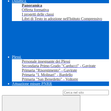
Didattica
Panoramica
Offerta formativa
I progetti delle classi
Libri di Testo in adozione nell'Istituto Comprensivo
Plessi
Personale insegnante dei Plessi
Secondaria Primo Grado "Carducci" - Gavirate
Primaria "Risorgimento" - Gavirate
Primaria "I. Molinari" - Bardello
Primaria "San Benedetto" - Voltorre
Attuazione misure PNRR
Campo di ricerca per le pagine del sito