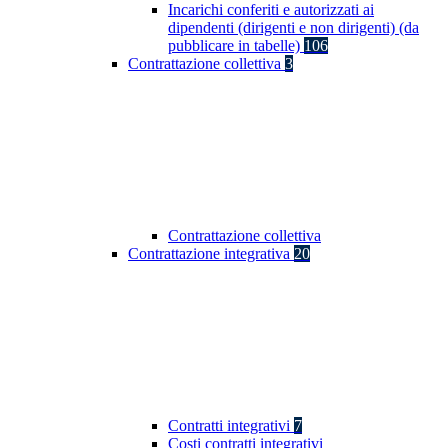
Incarichi conferiti e autorizzati ai
dipendenti (dirigenti e non dirigenti) (da
pubblicare in tabelle)
106
Contrattazione collettiva
3
Contrattazione collettiva
Contrattazione integrativa
20
Contratti integrativi
7
Costi contratti integrativi