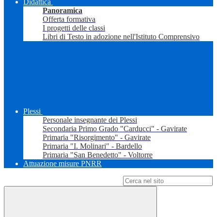
Didattica
Panoramica
Offerta formativa
I progetti delle classi
Libri di Testo in adozione nell'Istituto Comprensivo
Plessi
Personale insegnante dei Plessi
Secondaria Primo Grado "Carducci" - Gavirate
Primaria "Risorgimento" - Gavirate
Primaria "I. Molinari" - Bardello
Primaria "San Benedetto" - Voltorre
Attuazione misure PNRR
Campo di ricerca per le pagine del sito