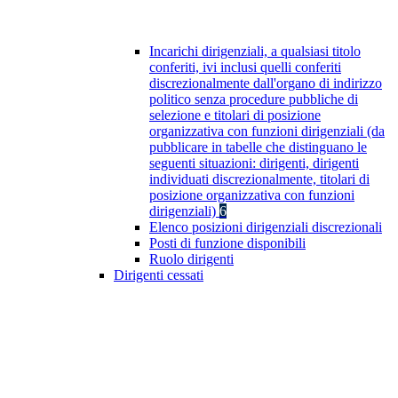
Incarichi dirigenziali, a qualsiasi titolo
conferiti, ivi inclusi quelli conferiti
discrezionalmente dall'organo di indirizzo
politico senza procedure pubbliche di
selezione e titolari di posizione
organizzativa con funzioni dirigenziali (da
pubblicare in tabelle che distinguano le
seguenti situazioni: dirigenti, dirigenti
individuati discrezionalmente, titolari di
posizione organizzativa con funzioni
dirigenziali)
6
Elenco posizioni dirigenziali discrezionali
Posti di funzione disponibili
Ruolo dirigenti
Dirigenti cessati