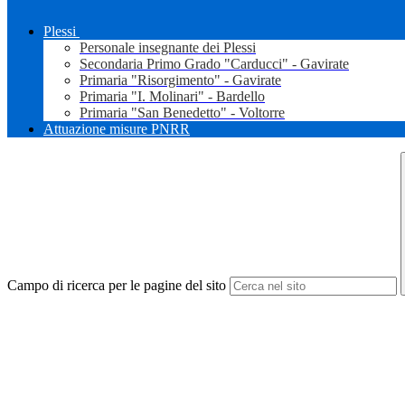
Plessi
Personale insegnante dei Plessi
Secondaria Primo Grado "Carducci" - Gavirate
Primaria "Risorgimento" - Gavirate
Primaria "I. Molinari" - Bardello
Primaria "San Benedetto" - Voltorre
Attuazione misure PNRR
Campo di ricerca per le pagine del sito