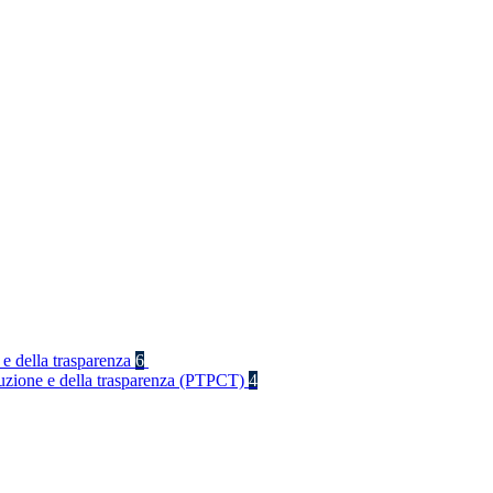
 e della trasparenza
6
rruzione e della trasparenza (PTPCT)
4