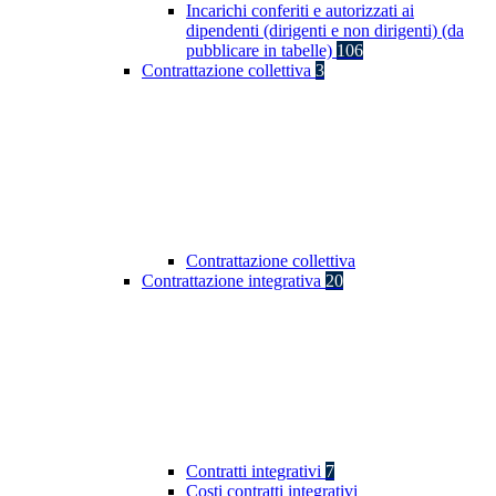
Incarichi conferiti e autorizzati ai
dipendenti (dirigenti e non dirigenti) (da
pubblicare in tabelle)
106
Contrattazione collettiva
3
Contrattazione collettiva
Contrattazione integrativa
20
Contratti integrativi
7
Costi contratti integrativi