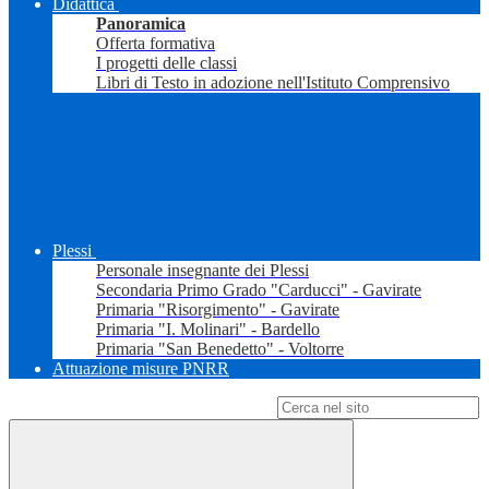
Didattica
Panoramica
Offerta formativa
I progetti delle classi
Libri di Testo in adozione nell'Istituto Comprensivo
Plessi
Personale insegnante dei Plessi
Secondaria Primo Grado "Carducci" - Gavirate
Primaria "Risorgimento" - Gavirate
Primaria "I. Molinari" - Bardello
Primaria "San Benedetto" - Voltorre
Attuazione misure PNRR
Campo di ricerca per le pagine del sito