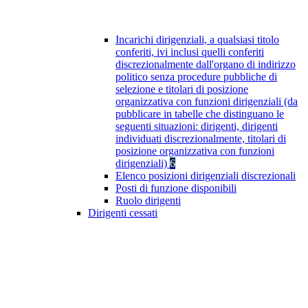
Incarichi dirigenziali, a qualsiasi titolo
conferiti, ivi inclusi quelli conferiti
discrezionalmente dall'organo di indirizzo
politico senza procedure pubbliche di
selezione e titolari di posizione
organizzativa con funzioni dirigenziali (da
pubblicare in tabelle che distinguano le
seguenti situazioni: dirigenti, dirigenti
individuati discrezionalmente, titolari di
posizione organizzativa con funzioni
dirigenziali)
6
Elenco posizioni dirigenziali discrezionali
Posti di funzione disponibili
Ruolo dirigenti
Dirigenti cessati