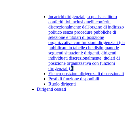
Incarichi dirigenziali, a qualsiasi titolo
conferiti, ivi inclusi quelli conferiti
discrezionalmente dall'organo di indirizzo
politico senza procedure pubbliche di
selezione e titolari di posizione
organizzativa con funzioni dirigenziali (da
pubblicare in tabelle che distinguano le
seguenti situazioni: dirigenti, dirigenti
individuati discrezionalmente, titolari di
posizione organizzativa con funzioni
dirigenziali)
6
Elenco posizioni dirigenziali discrezionali
Posti di funzione disponibili
Ruolo dirigenti
Dirigenti cessati