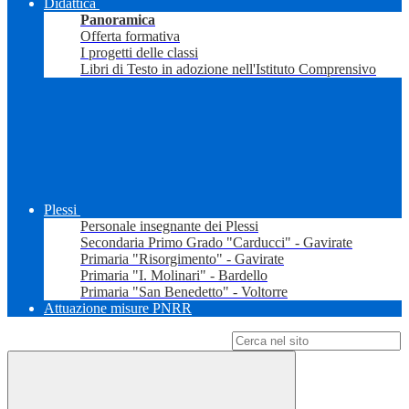
Didattica
Panoramica
Offerta formativa
I progetti delle classi
Libri di Testo in adozione nell'Istituto Comprensivo
Plessi
Personale insegnante dei Plessi
Secondaria Primo Grado "Carducci" - Gavirate
Primaria "Risorgimento" - Gavirate
Primaria "I. Molinari" - Bardello
Primaria "San Benedetto" - Voltorre
Attuazione misure PNRR
Campo di ricerca per le pagine del sito