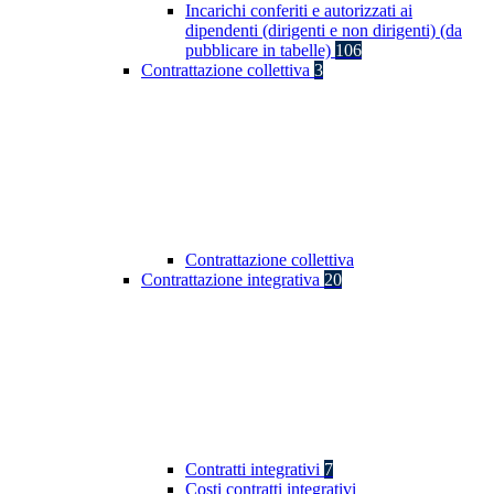
Incarichi conferiti e autorizzati ai
dipendenti (dirigenti e non dirigenti) (da
pubblicare in tabelle)
106
Contrattazione collettiva
3
Contrattazione collettiva
Contrattazione integrativa
20
Contratti integrativi
7
Costi contratti integrativi