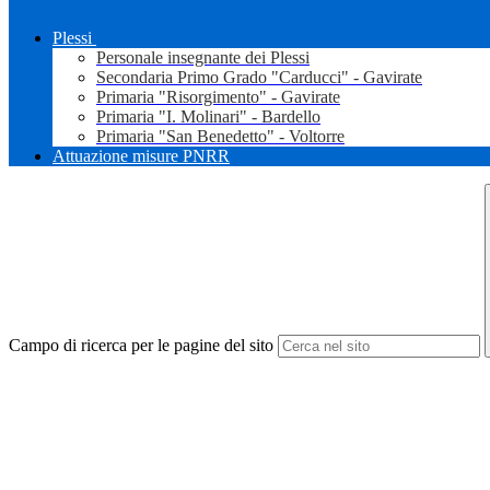
Plessi
Personale insegnante dei Plessi
Secondaria Primo Grado "Carducci" - Gavirate
Primaria "Risorgimento" - Gavirate
Primaria "I. Molinari" - Bardello
Primaria "San Benedetto" - Voltorre
Attuazione misure PNRR
Campo di ricerca per le pagine del sito