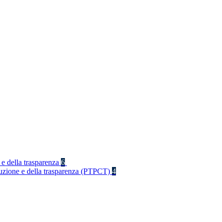
 e della trasparenza
6
rruzione e della trasparenza (PTPCT)
4