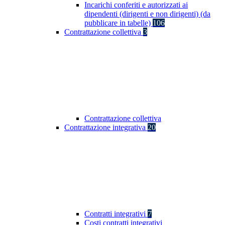
Incarichi conferiti e autorizzati ai
dipendenti (dirigenti e non dirigenti) (da
pubblicare in tabelle)
106
Contrattazione collettiva
3
Contrattazione collettiva
Contrattazione integrativa
20
Contratti integrativi
7
Costi contratti integrativi