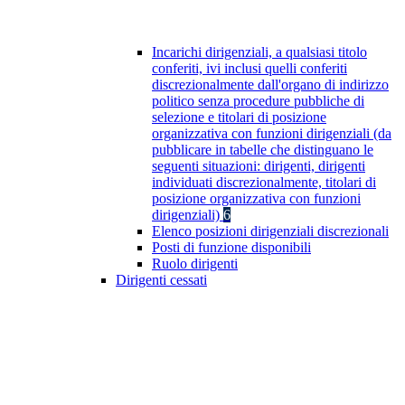
Incarichi dirigenziali, a qualsiasi titolo
conferiti, ivi inclusi quelli conferiti
discrezionalmente dall'organo di indirizzo
politico senza procedure pubbliche di
selezione e titolari di posizione
organizzativa con funzioni dirigenziali (da
pubblicare in tabelle che distinguano le
seguenti situazioni: dirigenti, dirigenti
individuati discrezionalmente, titolari di
posizione organizzativa con funzioni
dirigenziali)
6
Elenco posizioni dirigenziali discrezionali
Posti di funzione disponibili
Ruolo dirigenti
Dirigenti cessati