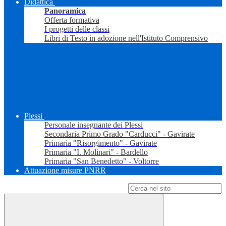
Didattica
Panoramica
Offerta formativa
I progetti delle classi
Libri di Testo in adozione nell'Istituto Comprensivo
Plessi
Personale insegnante dei Plessi
Secondaria Primo Grado "Carducci" - Gavirate
Primaria "Risorgimento" - Gavirate
Primaria "I. Molinari" - Bardello
Primaria "San Benedetto" - Voltorre
Attuazione misure PNRR
Campo di ricerca per le pagine del sito