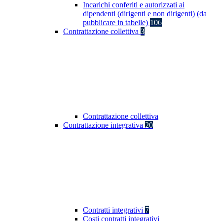
Incarichi conferiti e autorizzati ai
dipendenti (dirigenti e non dirigenti) (da
pubblicare in tabelle)
106
Contrattazione collettiva
3
Contrattazione collettiva
Contrattazione integrativa
20
Contratti integrativi
7
Costi contratti integrativi