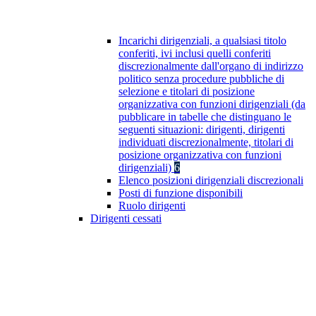
Incarichi dirigenziali, a qualsiasi titolo
conferiti, ivi inclusi quelli conferiti
discrezionalmente dall'organo di indirizzo
politico senza procedure pubbliche di
selezione e titolari di posizione
organizzativa con funzioni dirigenziali (da
pubblicare in tabelle che distinguano le
seguenti situazioni: dirigenti, dirigenti
individuati discrezionalmente, titolari di
posizione organizzativa con funzioni
dirigenziali)
6
Elenco posizioni dirigenziali discrezionali
Posti di funzione disponibili
Ruolo dirigenti
Dirigenti cessati