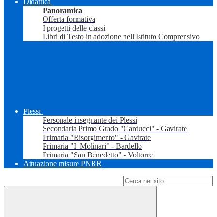
Didattica
Panoramica
Offerta formativa
I progetti delle classi
Libri di Testo in adozione nell'Istituto Comprensivo
Plessi
Personale insegnante dei Plessi
Secondaria Primo Grado "Carducci" - Gavirate
Primaria "Risorgimento" - Gavirate
Primaria "I. Molinari" - Bardello
Primaria "San Benedetto" - Voltorre
Attuazione misure PNRR
Campo di ricerca per le pagine del sito