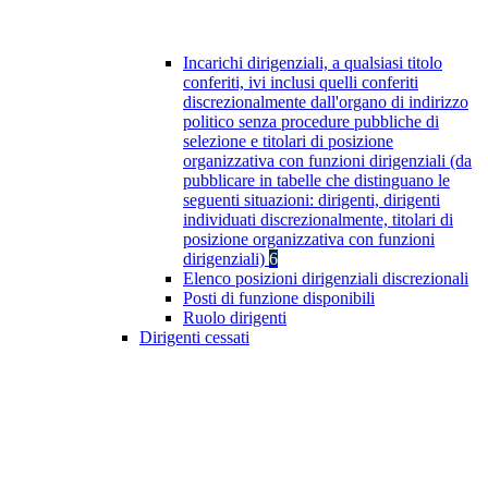
Incarichi dirigenziali, a qualsiasi titolo
conferiti, ivi inclusi quelli conferiti
discrezionalmente dall'organo di indirizzo
politico senza procedure pubbliche di
selezione e titolari di posizione
organizzativa con funzioni dirigenziali (da
pubblicare in tabelle che distinguano le
seguenti situazioni: dirigenti, dirigenti
individuati discrezionalmente, titolari di
posizione organizzativa con funzioni
dirigenziali)
6
Elenco posizioni dirigenziali discrezionali
Posti di funzione disponibili
Ruolo dirigenti
Dirigenti cessati