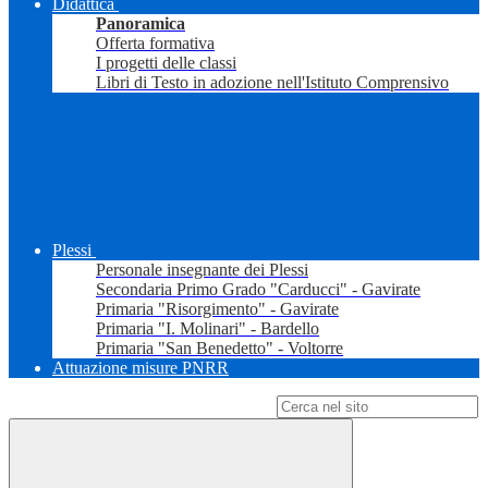
Didattica
Panoramica
Offerta formativa
I progetti delle classi
Libri di Testo in adozione nell'Istituto Comprensivo
Plessi
Personale insegnante dei Plessi
Secondaria Primo Grado "Carducci" - Gavirate
Primaria "Risorgimento" - Gavirate
Primaria "I. Molinari" - Bardello
Primaria "San Benedetto" - Voltorre
Attuazione misure PNRR
Campo di ricerca per le pagine del sito