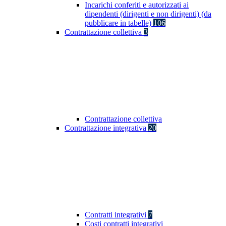
Incarichi conferiti e autorizzati ai
dipendenti (dirigenti e non dirigenti) (da
pubblicare in tabelle)
106
Contrattazione collettiva
3
Contrattazione collettiva
Contrattazione integrativa
20
Contratti integrativi
7
Costi contratti integrativi