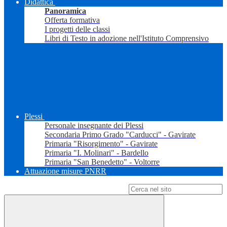
Didattica
Panoramica
Offerta formativa
I progetti delle classi
Libri di Testo in adozione nell'Istituto Comprensivo
Plessi
Personale insegnante dei Plessi
Secondaria Primo Grado "Carducci" - Gavirate
Primaria "Risorgimento" - Gavirate
Primaria "I. Molinari" - Bardello
Primaria "San Benedetto" - Voltorre
Attuazione misure PNRR
Campo di ricerca per le pagine del sito