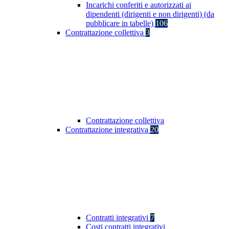
Incarichi conferiti e autorizzati ai
dipendenti (dirigenti e non dirigenti) (da
pubblicare in tabelle)
106
Contrattazione collettiva
3
Contrattazione collettiva
Contrattazione integrativa
20
Contratti integrativi
7
Costi contratti integrativi