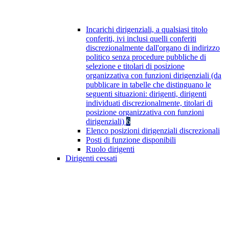
Incarichi dirigenziali, a qualsiasi titolo
conferiti, ivi inclusi quelli conferiti
discrezionalmente dall'organo di indirizzo
politico senza procedure pubbliche di
selezione e titolari di posizione
organizzativa con funzioni dirigenziali (da
pubblicare in tabelle che distinguano le
seguenti situazioni: dirigenti, dirigenti
individuati discrezionalmente, titolari di
posizione organizzativa con funzioni
dirigenziali)
6
Elenco posizioni dirigenziali discrezionali
Posti di funzione disponibili
Ruolo dirigenti
Dirigenti cessati