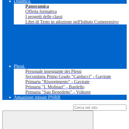
Didattica
Panoramica
Offerta formativa
I progetti delle classi
Libri di Testo in adozione nell'Istituto Comprensivo
Plessi
Personale insegnante dei Plessi
Secondaria Primo Grado "Carducci" - Gavirate
Primaria "Risorgimento" - Gavirate
Primaria "I. Molinari" - Bardello
Primaria "San Benedetto" - Voltorre
Attuazione misure PNRR
Campo di ricerca per le pagine del sito