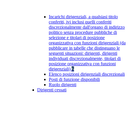
Incarichi dirigenziali, a qualsiasi titolo
conferiti, ivi inclusi quelli conferiti
discrezionalmente dall'organo di indirizzo
politico senza procedure pubbliche di
selezione e titolari di posizione
organizzativa con funzioni dirigenziali (da
pubblicare in tabelle che distinguano le
seguenti situazioni: dirigenti, dirigenti
individuati discrezionalmente, titolari di
posizione organizzativa con funzioni
dirigenziali)
6
Elenco posizioni dirigenziali discrezionali
Posti di funzione disponibili
Ruolo dirigenti
Dirigenti cessati