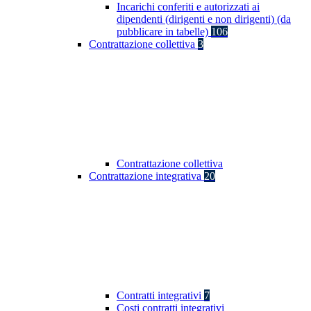
Incarichi conferiti e autorizzati ai
dipendenti (dirigenti e non dirigenti) (da
pubblicare in tabelle)
106
Contrattazione collettiva
3
Contrattazione collettiva
Contrattazione integrativa
20
Contratti integrativi
7
Costi contratti integrativi