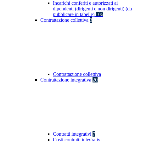
Incarichi conferiti e autorizzati ai
dipendenti (dirigenti e non dirigenti) (da
pubblicare in tabelle)
106
Contrattazione collettiva
3
Contrattazione collettiva
Contrattazione integrativa
20
Contratti integrativi
7
Costi contratti integrativi