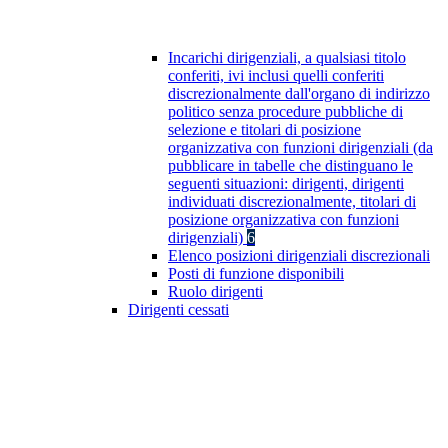
Incarichi dirigenziali, a qualsiasi titolo
conferiti, ivi inclusi quelli conferiti
discrezionalmente dall'organo di indirizzo
politico senza procedure pubbliche di
selezione e titolari di posizione
organizzativa con funzioni dirigenziali (da
pubblicare in tabelle che distinguano le
seguenti situazioni: dirigenti, dirigenti
individuati discrezionalmente, titolari di
posizione organizzativa con funzioni
dirigenziali)
6
Elenco posizioni dirigenziali discrezionali
Posti di funzione disponibili
Ruolo dirigenti
Dirigenti cessati