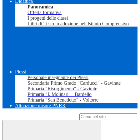
Didattica
Panoramica
Offerta formativa
I progetti delle classi
Libri di Testo in adozione nell'Istituto Comprensivo
Plessi
Personale insegnante dei Plessi
Secondaria Primo Grado "Carducci" - Gavirate
Primaria "Risorgimento" - Gavirate
Primaria "I. Molinari" - Bardello
Primaria "San Benedetto" - Voltorre
Attuazione misure PNRR
Campo di ricerca per le pagine del sito