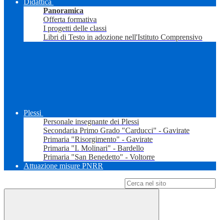
Didattica
Panoramica
Offerta formativa
I progetti delle classi
Libri di Testo in adozione nell'Istituto Comprensivo
Plessi
Personale insegnante dei Plessi
Secondaria Primo Grado "Carducci" - Gavirate
Primaria "Risorgimento" - Gavirate
Primaria "I. Molinari" - Bardello
Primaria "San Benedetto" - Voltorre
Attuazione misure PNRR
Campo di ricerca per le pagine del sito