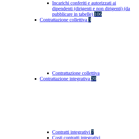
Incarichi conferiti e autorizzati ai
dipendenti (dirigenti e non dirigenti) (da
pubblicare in tabelle)
106
Contrattazione collettiva
3
Contrattazione collettiva
Contrattazione integrativa
20
Contratti integrativi
7
Costi contratti integrativi