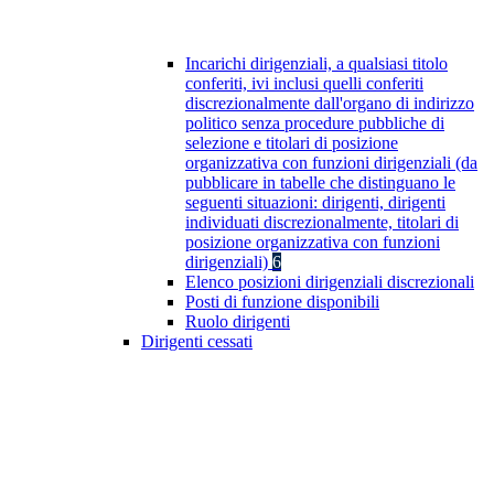
Incarichi dirigenziali, a qualsiasi titolo
conferiti, ivi inclusi quelli conferiti
discrezionalmente dall'organo di indirizzo
politico senza procedure pubbliche di
selezione e titolari di posizione
organizzativa con funzioni dirigenziali (da
pubblicare in tabelle che distinguano le
seguenti situazioni: dirigenti, dirigenti
individuati discrezionalmente, titolari di
posizione organizzativa con funzioni
dirigenziali)
6
Elenco posizioni dirigenziali discrezionali
Posti di funzione disponibili
Ruolo dirigenti
Dirigenti cessati