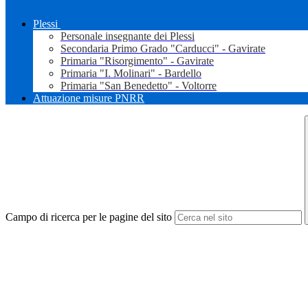
Plessi
Personale insegnante dei Plessi
Secondaria Primo Grado "Carducci" - Gavirate
Primaria "Risorgimento" - Gavirate
Primaria "I. Molinari" - Bardello
Primaria "San Benedetto" - Voltorre
Attuazione misure PNRR
Campo di ricerca per le pagine del sito