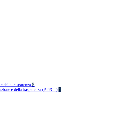
 e della trasparenza
6
rruzione e della trasparenza (PTPCT)
4