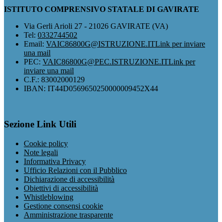
ISTITUTO COMPRENSIVO STATALE DI GAVIRATE
Via Gerli Arioli 27 - 21026 GAVIRATE (VA)
Tel:
0332744502
Email:
VAIC86800G@ISTRUZIONE.IT
Link per inviare
una mail
PEC:
VAIC86800G@PEC.ISTRUZIONE.IT
Link per
inviare una mail
C.F.: 83002000129
IBAN: IT44D0569650250000009452X44
Sezione Link Utili
Cookie policy
Note legali
Informativa Privacy
Ufficio Relazioni con il Pubblico
Dichiarazione di accessibilità
Obiettivi di accessibilità
Whistleblowing
Gestione consensi cookie
Amministrazione trasparente