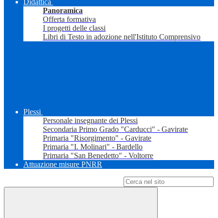
Didattica
Panoramica
Offerta formativa
I progetti delle classi
Libri di Testo in adozione nell'Istituto Comprensivo
Plessi
Personale insegnante dei Plessi
Secondaria Primo Grado "Carducci" - Gavirate
Primaria "Risorgimento" - Gavirate
Primaria "I. Molinari" - Bardello
Primaria "San Benedetto" - Voltorre
Attuazione misure PNRR
Campo di ricerca per le pagine del sito