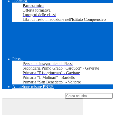
Didattica
Panoramica
Offerta formativa
I progetti delle classi
Libri di Testo in adozione nell'Istituto Comprensivo
Plessi
Personale insegnante dei Plessi
Secondaria Primo Grado "Carducci" - Gavirate
Primaria "Risorgimento" - Gavirate
Primaria "I. Molinari" - Bardello
Primaria "San Benedetto" - Voltorre
Attuazione misure PNRR
Campo di ricerca per le pagine del sito