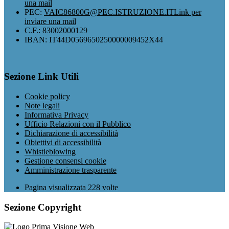
una mail
PEC:
VAIC86800G@PEC.ISTRUZIONE.IT
Link per
inviare una mail
C.F.: 83002000129
IBAN: IT44D0569650250000009452X44
Sezione Link Utili
Cookie policy
Note legali
Informativa Privacy
Ufficio Relazioni con il Pubblico
Dichiarazione di accessibilità
Obiettivi di accessibilità
Whistleblowing
Gestione consensi cookie
Amministrazione trasparente
Pagina visualizzata
228
volte
Sezione Copyright