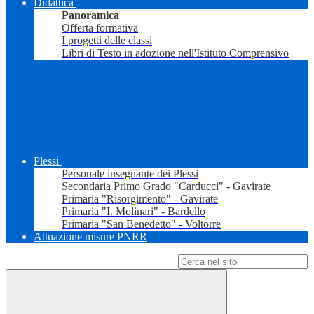
Didattica
Panoramica
Offerta formativa
I progetti delle classi
Libri di Testo in adozione nell'Istituto Comprensivo
Plessi
Personale insegnante dei Plessi
Secondaria Primo Grado "Carducci" - Gavirate
Primaria "Risorgimento" - Gavirate
Primaria "I. Molinari" - Bardello
Primaria "San Benedetto" - Voltorre
Attuazione misure PNRR
Campo di ricerca per le pagine del sito