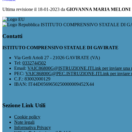
Ultima revisione il 18-01-2023 da
GIOVANNA MARIA MELONI
ISTITUTO COMPRENSIVO STATALE DI G
Contatti
ISTITUTO COMPRENSIVO STATALE DI GAVIRATE
Via Gerli Arioli 27 - 21026 GAVIRATE (VA)
Tel:
0332744502
Email:
VAIC86800G@ISTRUZIONE.IT
Link per inviare una 
PEC:
VAIC86800G@PEC.ISTRUZIONE.IT
Link per inviare
C.F.: 83002000129
IBAN: IT44D0569650250000009452X44
Sezione Link Utili
Cookie policy
Note legali
Informativa Privacy