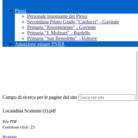
Plessi
Personale insegnante dei Plessi
Secondaria Primo Grado "Carducci" - Gavirate
Primaria "Risorgimento" - Gavirate
Primaria "I. Molinari" - Bardello
Primaria "San Benedetto" - Voltorre
Attuazione misure PNRR
Campo di ricerca per le pagine del sito
Locandina Scalarini (1).pdf
File PDF
Contatore click: 25
Notizie