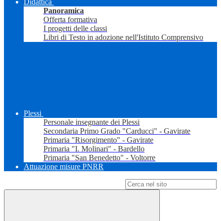
Didattica
Panoramica
Offerta formativa
I progetti delle classi
Libri di Testo in adozione nell'Istituto Comprensivo
Plessi
Personale insegnante dei Plessi
Secondaria Primo Grado "Carducci" - Gavirate
Primaria "Risorgimento" - Gavirate
Primaria "I. Molinari" - Bardello
Primaria "San Benedetto" - Voltorre
Attuazione misure PNRR
Campo di ricerca per le pagine del sito