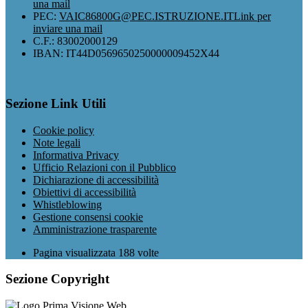
una mail
PEC:
VAIC86800G@PEC.ISTRUZIONE.IT
Link per
inviare una mail
C.F.: 83002000129
IBAN: IT44D0569650250000009452X44
Sezione Link Utili
Cookie policy
Note legali
Informativa Privacy
Ufficio Relazioni con il Pubblico
Dichiarazione di accessibilità
Obiettivi di accessibilità
Whistleblowing
Gestione consensi cookie
Amministrazione trasparente
Pagina visualizzata
188
volte
Sezione Copyright