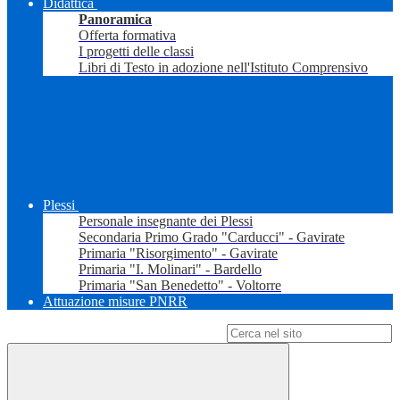
Didattica
Panoramica
Offerta formativa
I progetti delle classi
Libri di Testo in adozione nell'Istituto Comprensivo
Plessi
Personale insegnante dei Plessi
Secondaria Primo Grado "Carducci" - Gavirate
Primaria "Risorgimento" - Gavirate
Primaria "I. Molinari" - Bardello
Primaria "San Benedetto" - Voltorre
Attuazione misure PNRR
Campo di ricerca per le pagine del sito