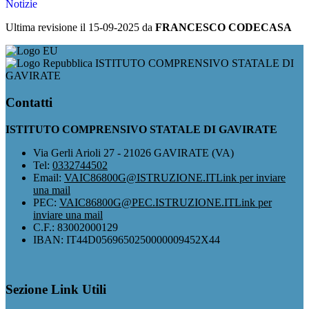
Notizie
Ultima revisione il 15-09-2025 da
FRANCESCO CODECASA
ISTITUTO COMPRENSIVO STATALE DI
GAVIRATE
Contatti
ISTITUTO COMPRENSIVO STATALE DI GAVIRATE
Via Gerli Arioli 27 - 21026 GAVIRATE (VA)
Tel:
0332744502
Email:
VAIC86800G@ISTRUZIONE.IT
Link per inviare
una mail
PEC:
VAIC86800G@PEC.ISTRUZIONE.IT
Link per
inviare una mail
C.F.: 83002000129
IBAN: IT44D0569650250000009452X44
Sezione Link Utili