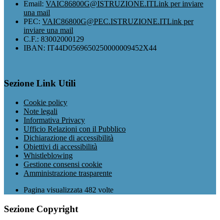
Email:
VAIC86800G@ISTRUZIONE.IT
Link per inviare
una mail
PEC:
VAIC86800G@PEC.ISTRUZIONE.IT
Link per
inviare una mail
C.F.: 83002000129
IBAN: IT44D0569650250000009452X44
Sezione Link Utili
Cookie policy
Note legali
Informativa Privacy
Ufficio Relazioni con il Pubblico
Dichiarazione di accessibilità
Obiettivi di accessibilità
Whistleblowing
Gestione consensi cookie
Amministrazione trasparente
Pagina visualizzata
482
volte
Sezione Copyright