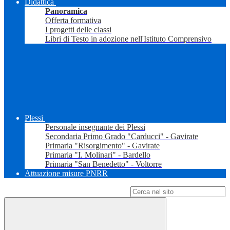
Didattica
Panoramica
Offerta formativa
I progetti delle classi
Libri di Testo in adozione nell'Istituto Comprensivo
Plessi
Personale insegnante dei Plessi
Secondaria Primo Grado "Carducci" - Gavirate
Primaria "Risorgimento" - Gavirate
Primaria "I. Molinari" - Bardello
Primaria "San Benedetto" - Voltorre
Attuazione misure PNRR
Campo di ricerca per le pagine del sito