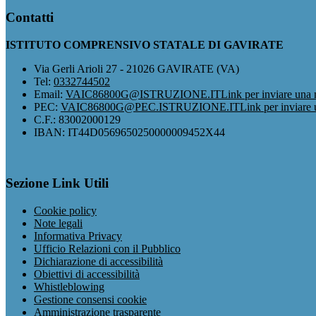
Contatti
ISTITUTO COMPRENSIVO STATALE DI GAVIRATE
Via Gerli Arioli 27 - 21026 GAVIRATE (VA)
Tel:
0332744502
Email:
VAIC86800G@ISTRUZIONE.IT
Link per inviare una 
PEC:
VAIC86800G@PEC.ISTRUZIONE.IT
Link per inviare
C.F.: 83002000129
IBAN: IT44D0569650250000009452X44
Sezione Link Utili
Cookie policy
Note legali
Informativa Privacy
Ufficio Relazioni con il Pubblico
Dichiarazione di accessibilità
Obiettivi di accessibilità
Whistleblowing
Gestione consensi cookie
Amministrazione trasparente