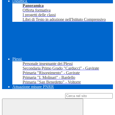
Didattica
Panoramica
Offerta formativa
I progetti delle classi
Libri di Testo in adozione nell'Istituto Comprensivo
Plessi
Personale insegnante dei Plessi
Secondaria Primo Grado "Carducci" - Gavirate
Primaria "Risorgimento" - Gavirate
Primaria "I. Molinari" - Bardello
Primaria "San Benedetto" - Voltorre
Attuazione misure PNRR
Campo di ricerca per le pagine del sito