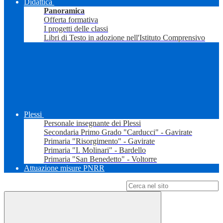
Didattica
Panoramica
Offerta formativa
I progetti delle classi
Libri di Testo in adozione nell'Istituto Comprensivo
Plessi
Personale insegnante dei Plessi
Secondaria Primo Grado "Carducci" - Gavirate
Primaria "Risorgimento" - Gavirate
Primaria "I. Molinari" - Bardello
Primaria "San Benedetto" - Voltorre
Attuazione misure PNRR
Campo di ricerca per le pagine del sito