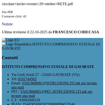
circolare+invito+evento+29+ottobre+RETE.pdf
File PDF
Contatore click: 42
Notizie
Ultima revisione il 22-10-2025 da
FRANCESCO CODECASA
ISTITUTO COMPRENSIVO STATALE DI
GAVIRATE
Contatti
ISTITUTO COMPRENSIVO STATALE DI GAVIRATE
Via Gerli Arioli 27 - 21026 GAVIRATE (VA)
Tel:
0332744502
Email:
VAIC86800G@ISTRUZIONE.IT
Link per inviare
una mail
PEC:
VAIC86800G@PEC.ISTRUZIONE.IT
Link per
inviare una mail
C.F.: 83002000129
IBAN: IT44D0569650250000009452X44