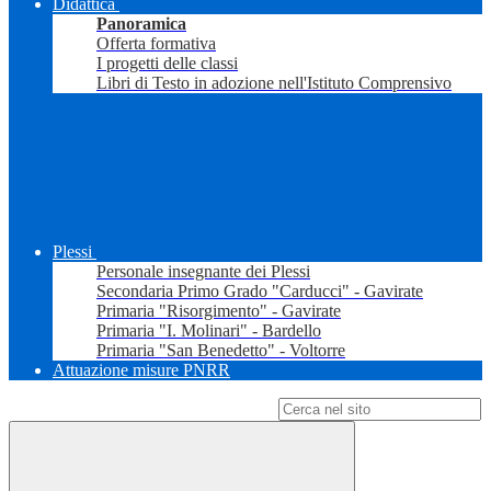
Didattica
Panoramica
Offerta formativa
I progetti delle classi
Libri di Testo in adozione nell'Istituto Comprensivo
Plessi
Personale insegnante dei Plessi
Secondaria Primo Grado "Carducci" - Gavirate
Primaria "Risorgimento" - Gavirate
Primaria "I. Molinari" - Bardello
Primaria "San Benedetto" - Voltorre
Attuazione misure PNRR
Campo di ricerca per le pagine del sito