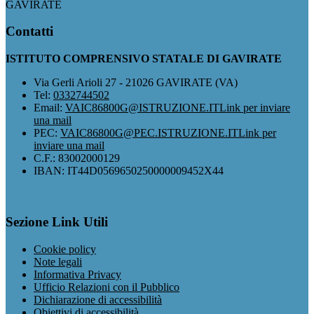
GAVIRATE
Contatti
ISTITUTO COMPRENSIVO STATALE DI GAVIRATE
Via Gerli Arioli 27 - 21026 GAVIRATE (VA)
Tel:
0332744502
Email:
VAIC86800G@ISTRUZIONE.IT
Link per inviare
una mail
PEC:
VAIC86800G@PEC.ISTRUZIONE.IT
Link per
inviare una mail
C.F.: 83002000129
IBAN: IT44D0569650250000009452X44
Sezione Link Utili
Cookie policy
Note legali
Informativa Privacy
Ufficio Relazioni con il Pubblico
Dichiarazione di accessibilità
Obiettivi di accessibilità