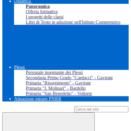
Didattica
Panoramica
Offerta formativa
I progetti delle classi
Libri di Testo in adozione nell'Istituto Comprensivo
Plessi
Personale insegnante dei Plessi
Secondaria Primo Grado "Carducci" - Gavirate
Primaria "Risorgimento" - Gavirate
Primaria "I. Molinari" - Bardello
Primaria "San Benedetto" - Voltorre
Attuazione misure PNRR
Campo di ricerca per le pagine del sito