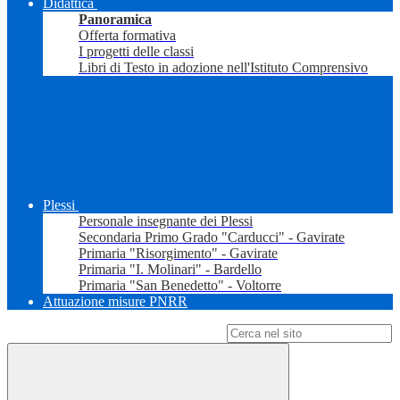
Didattica
Panoramica
Offerta formativa
I progetti delle classi
Libri di Testo in adozione nell'Istituto Comprensivo
Plessi
Personale insegnante dei Plessi
Secondaria Primo Grado "Carducci" - Gavirate
Primaria "Risorgimento" - Gavirate
Primaria "I. Molinari" - Bardello
Primaria "San Benedetto" - Voltorre
Attuazione misure PNRR
Campo di ricerca per le pagine del sito