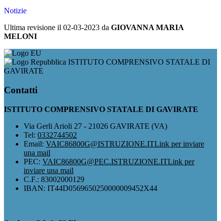
Notizie
Ultima revisione il 02-03-2023 da
GIOVANNA MARIA
MELONI
ISTITUTO COMPRENSIVO STATALE DI
GAVIRATE
Contatti
ISTITUTO COMPRENSIVO STATALE DI GAVIRATE
Via Gerli Arioli 27 - 21026 GAVIRATE (VA)
Tel:
0332744502
Email:
VAIC86800G@ISTRUZIONE.IT
Link per inviare
una mail
PEC:
VAIC86800G@PEC.ISTRUZIONE.IT
Link per
inviare una mail
C.F.: 83002000129
IBAN: IT44D0569650250000009452X44