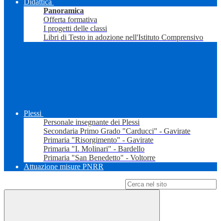
Didattica
Panoramica
Offerta formativa
I progetti delle classi
Libri di Testo in adozione nell'Istituto Comprensivo
Plessi
Personale insegnante dei Plessi
Secondaria Primo Grado "Carducci" - Gavirate
Primaria "Risorgimento" - Gavirate
Primaria "I. Molinari" - Bardello
Primaria "San Benedetto" - Voltorre
Attuazione misure PNRR
Campo di ricerca per le pagine del sito