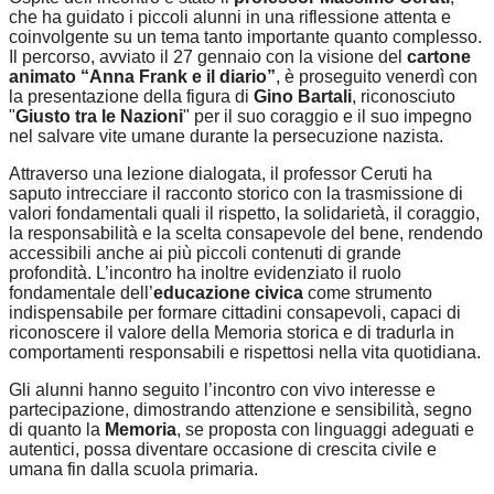
che ha guidato i piccoli alunni in una riflessione attenta e
coinvolgente su un tema tanto importante quanto complesso.
Il percorso, avviato il 27 gennaio con la visione del
cartone
animato “Anna Frank e il diario”
, è proseguito venerdì con
la presentazione della figura di
Gino Bartali
, riconosciuto
"
Giusto tra le Nazioni
" per il suo coraggio e il suo impegno
nel salvare vite umane durante la persecuzione nazista.
Attraverso una lezione dialogata, il professor Ceruti ha
saputo intrecciare il racconto storico con la trasmissione di
valori fondamentali quali il rispetto, la solidarietà, il coraggio,
la responsabilità e la scelta consapevole del bene, rendendo
accessibili anche ai più piccoli contenuti di grande
profondità. L’incontro ha inoltre evidenziato il ruolo
fondamentale dell’
educazione civica
come strumento
indispensabile per formare cittadini consapevoli, capaci di
riconoscere il valore della Memoria storica e di tradurla in
comportamenti responsabili e rispettosi nella vita quotidiana.
Gli alunni hanno seguito l’incontro con vivo interesse e
partecipazione, dimostrando attenzione e sensibilità, segno
di quanto la
Memoria
, se proposta con linguaggi adeguati e
autentici, possa diventare occasione di crescita civile e
umana fin dalla scuola primaria.