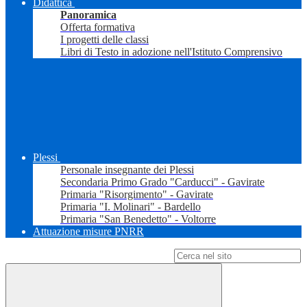
Didattica
Panoramica
Offerta formativa
I progetti delle classi
Libri di Testo in adozione nell'Istituto Comprensivo
Plessi
Personale insegnante dei Plessi
Secondaria Primo Grado "Carducci" - Gavirate
Primaria "Risorgimento" - Gavirate
Primaria "I. Molinari" - Bardello
Primaria "San Benedetto" - Voltorre
Attuazione misure PNRR
Campo di ricerca per le pagine del sito