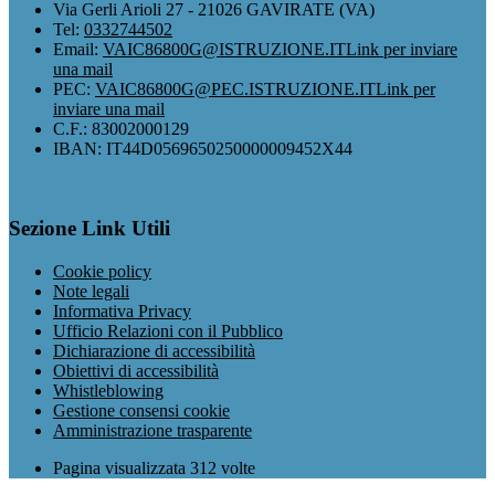
Via Gerli Arioli 27 - 21026 GAVIRATE (VA)
Tel:
0332744502
Email:
VAIC86800G@ISTRUZIONE.IT
Link per inviare
una mail
PEC:
VAIC86800G@PEC.ISTRUZIONE.IT
Link per
inviare una mail
C.F.: 83002000129
IBAN: IT44D0569650250000009452X44
Sezione Link Utili
Cookie policy
Note legali
Informativa Privacy
Ufficio Relazioni con il Pubblico
Dichiarazione di accessibilità
Obiettivi di accessibilità
Whistleblowing
Gestione consensi cookie
Amministrazione trasparente
Pagina visualizzata
312
volte