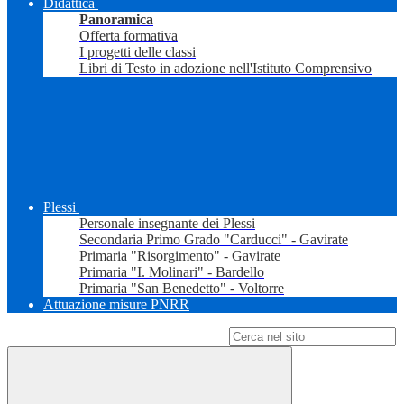
Didattica
Panoramica
Offerta formativa
I progetti delle classi
Libri di Testo in adozione nell'Istituto Comprensivo
Plessi
Personale insegnante dei Plessi
Secondaria Primo Grado "Carducci" - Gavirate
Primaria "Risorgimento" - Gavirate
Primaria "I. Molinari" - Bardello
Primaria "San Benedetto" - Voltorre
Attuazione misure PNRR
Campo di ricerca per le pagine del sito