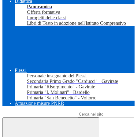
Didattica
Panoramica
Offerta formativa
I progetti delle classi
Libri di Testo in adozione nell'Istituto Comprensivo
Plessi
Personale insegnante dei Plessi
Secondaria Primo Grado "Carducci" - Gavirate
Primaria "Risorgimento" - Gavirate
Primaria "I. Molinari" - Bardello
Primaria "San Benedetto" - Voltorre
Attuazione misure PNRR
Campo di ricerca per le pagine del sito