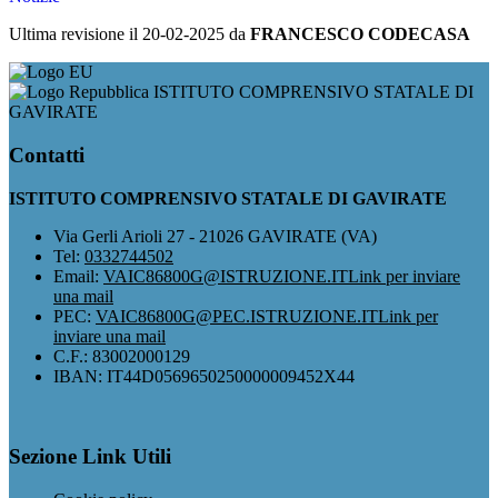
Ultima revisione il 20-02-2025 da
FRANCESCO CODECASA
ISTITUTO COMPRENSIVO STATALE DI
GAVIRATE
Contatti
ISTITUTO COMPRENSIVO STATALE DI GAVIRATE
Via Gerli Arioli 27 - 21026 GAVIRATE (VA)
Tel:
0332744502
Email:
VAIC86800G@ISTRUZIONE.IT
Link per inviare
una mail
PEC:
VAIC86800G@PEC.ISTRUZIONE.IT
Link per
inviare una mail
C.F.: 83002000129
IBAN: IT44D0569650250000009452X44
Sezione Link Utili