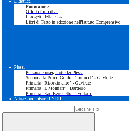
Didattica
Panoramica
Offerta formativa
I progetti delle classi
Libri di Testo in adozione nell'Istituto Comprensivo
Plessi
Personale insegnante dei Plessi
Secondaria Primo Grado "Carducci" - Gavirate
Primaria "Risorgimento" - Gavirate
Primaria "I. Molinari" - Bardello
Primaria "San Benedetto" - Voltorre
Attuazione misure PNRR
Campo di ricerca per le pagine del sito