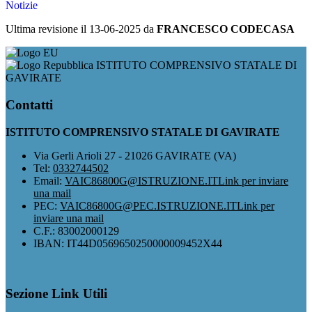
Notizie
Ultima revisione il 13-06-2025 da
FRANCESCO CODECASA
ISTITUTO COMPRENSIVO STATALE DI
GAVIRATE
Contatti
ISTITUTO COMPRENSIVO STATALE DI GAVIRATE
Via Gerli Arioli 27 - 21026 GAVIRATE (VA)
Tel:
0332744502
Email:
VAIC86800G@ISTRUZIONE.IT
Link per inviare
una mail
PEC:
VAIC86800G@PEC.ISTRUZIONE.IT
Link per
inviare una mail
C.F.: 83002000129
IBAN: IT44D0569650250000009452X44
Sezione Link Utili