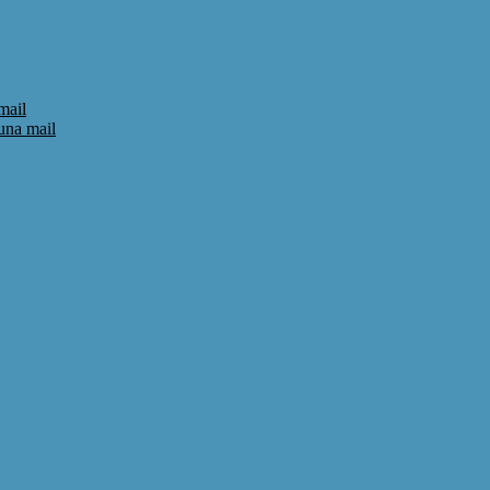
mail
 una mail