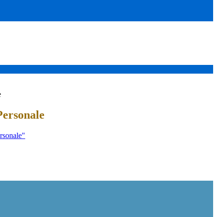
e
Personale
rsonale"