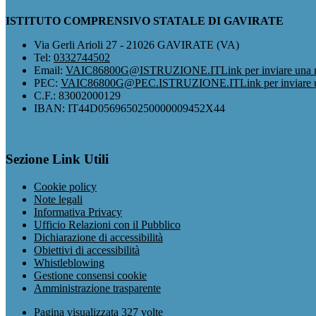
ISTITUTO COMPRENSIVO STATALE DI GAVIRATE
Via Gerli Arioli 27 - 21026 GAVIRATE (VA)
Tel:
0332744502
Email:
VAIC86800G@ISTRUZIONE.IT
Link per inviare una 
PEC:
VAIC86800G@PEC.ISTRUZIONE.IT
Link per inviare
C.F.: 83002000129
IBAN: IT44D0569650250000009452X44
Sezione Link Utili
Cookie policy
Note legali
Informativa Privacy
Ufficio Relazioni con il Pubblico
Dichiarazione di accessibilità
Obiettivi di accessibilità
Whistleblowing
Gestione consensi cookie
Amministrazione trasparente
Pagina visualizzata
327
volte