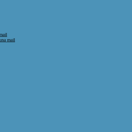
mail
 una mail