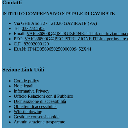
Contatti
ISTITUTO COMPRENSIVO STATALE DI GAVIRATE
Via Gerli Arioli 27 - 21026 GAVIRATE (VA)
Tel:
0332744502
Email:
VAIC86800G@ISTRUZIONE.IT
Link per inviare una 
PEC:
VAIC86800G@PEC.ISTRUZIONE.IT
Link per inviare
C.F.: 83002000129
IBAN: IT44D0569650250000009452X44
Sezione Link Utili
Cookie policy
Note legali
Informativa Privacy
Ufficio Relazioni con il Pubblico
Dichiarazione di accessibilità
Obiettivi di accessibilità
Whistleblowing
Gestione consensi cookie
Amministrazione trasparente