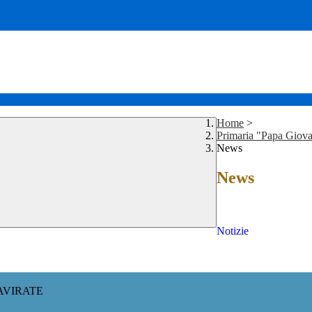
Home
>
Primaria "Papa Giova
News
News
Notizie
AVIRATE