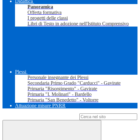
Didattica
Panoramica
Offerta formativa
I progetti delle classi
Libri di Testo in adozione nell'Istituto Comprensivo
Plessi
Personale insegnante dei Plessi
Secondaria Primo Grado "Carducci" - Gavirate
Primaria "Risorgimento" - Gavirate
Primaria "I. Molinari" - Bardello
Primaria "San Benedetto" - Voltorre
Attuazione misure PNRR
Campo di ricerca per le pagine del sito