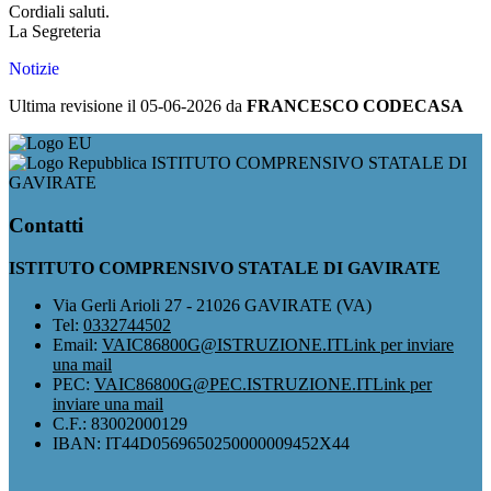
Cordiali saluti.
La Segreteria
Notizie
Ultima revisione il 05-06-2026 da
FRANCESCO CODECASA
ISTITUTO COMPRENSIVO STATALE DI
GAVIRATE
Contatti
ISTITUTO COMPRENSIVO STATALE DI GAVIRATE
Via Gerli Arioli 27 - 21026 GAVIRATE (VA)
Tel:
0332744502
Email:
VAIC86800G@ISTRUZIONE.IT
Link per inviare
una mail
PEC:
VAIC86800G@PEC.ISTRUZIONE.IT
Link per
inviare una mail
C.F.: 83002000129
IBAN: IT44D0569650250000009452X44