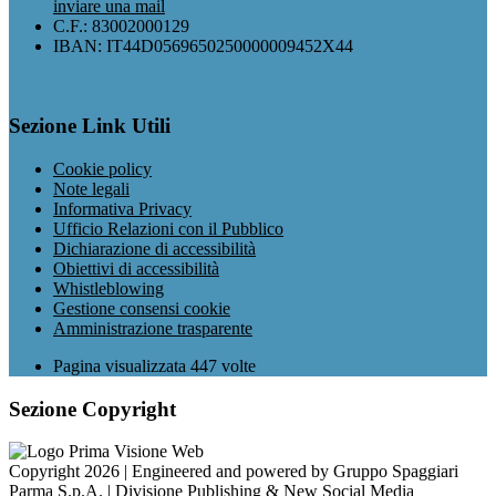
inviare una mail
C.F.: 83002000129
IBAN: IT44D0569650250000009452X44
Sezione Link Utili
Cookie policy
Note legali
Informativa Privacy
Ufficio Relazioni con il Pubblico
Dichiarazione di accessibilità
Obiettivi di accessibilità
Whistleblowing
Gestione consensi cookie
Amministrazione trasparente
Pagina visualizzata
447
volte
Sezione Copyright
Copyright 2026 | Engineered and powered by Gruppo Spaggiari
Parma S.p.A. | Divisione Publishing & New Social Media