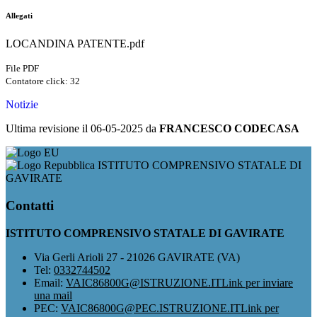
Allegati
LOCANDINA PATENTE.pdf
File PDF
Contatore click: 32
Notizie
Ultima revisione il 06-05-2025 da
FRANCESCO CODECASA
ISTITUTO COMPRENSIVO STATALE DI
GAVIRATE
Contatti
ISTITUTO COMPRENSIVO STATALE DI GAVIRATE
Via Gerli Arioli 27 - 21026 GAVIRATE (VA)
Tel:
0332744502
Email:
VAIC86800G@ISTRUZIONE.IT
Link per inviare
una mail
PEC:
VAIC86800G@PEC.ISTRUZIONE.IT
Link per