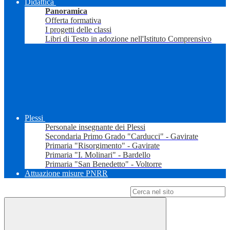
Didattica
Panoramica
Offerta formativa
I progetti delle classi
Libri di Testo in adozione nell'Istituto Comprensivo
Plessi
Personale insegnante dei Plessi
Secondaria Primo Grado "Carducci" - Gavirate
Primaria "Risorgimento" - Gavirate
Primaria "I. Molinari" - Bardello
Primaria "San Benedetto" - Voltorre
Attuazione misure PNRR
Campo di ricerca per le pagine del sito