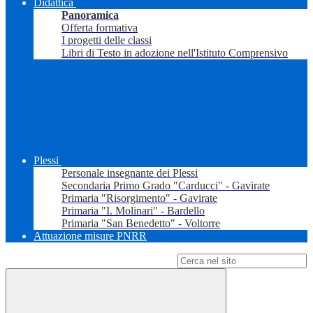
Didattica
Panoramica
Offerta formativa
I progetti delle classi
Libri di Testo in adozione nell'Istituto Comprensivo
Plessi
Personale insegnante dei Plessi
Secondaria Primo Grado "Carducci" - Gavirate
Primaria "Risorgimento" - Gavirate
Primaria "I. Molinari" - Bardello
Primaria "San Benedetto" - Voltorre
Attuazione misure PNRR
Campo di ricerca per le pagine del sito