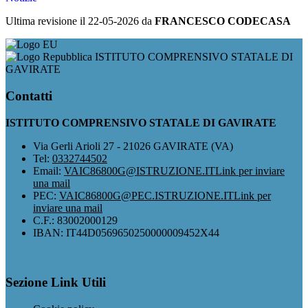
Ultima revisione il 22-05-2026 da
FRANCESCO CODECASA
ISTITUTO COMPRENSIVO STATALE DI
GAVIRATE
Contatti
ISTITUTO COMPRENSIVO STATALE DI GAVIRATE
Via Gerli Arioli 27 - 21026 GAVIRATE (VA)
Tel:
0332744502
Email:
VAIC86800G@ISTRUZIONE.IT
Link per inviare
una mail
PEC:
VAIC86800G@PEC.ISTRUZIONE.IT
Link per
inviare una mail
C.F.: 83002000129
IBAN: IT44D0569650250000009452X44
Sezione Link Utili