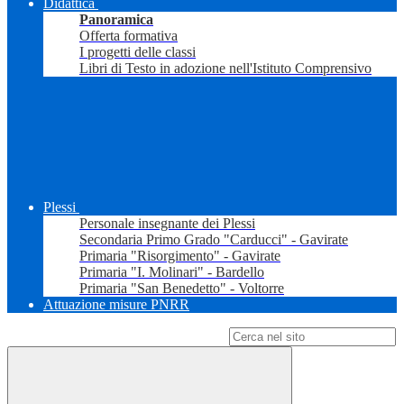
Didattica
Panoramica
Offerta formativa
I progetti delle classi
Libri di Testo in adozione nell'Istituto Comprensivo
Plessi
Personale insegnante dei Plessi
Secondaria Primo Grado "Carducci" - Gavirate
Primaria "Risorgimento" - Gavirate
Primaria "I. Molinari" - Bardello
Primaria "San Benedetto" - Voltorre
Attuazione misure PNRR
Campo di ricerca per le pagine del sito