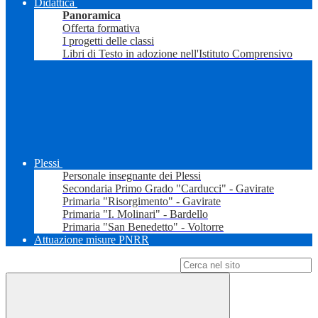
Didattica
Panoramica
Offerta formativa
I progetti delle classi
Libri di Testo in adozione nell'Istituto Comprensivo
Plessi
Personale insegnante dei Plessi
Secondaria Primo Grado "Carducci" - Gavirate
Primaria "Risorgimento" - Gavirate
Primaria "I. Molinari" - Bardello
Primaria "San Benedetto" - Voltorre
Attuazione misure PNRR
Campo di ricerca per le pagine del sito