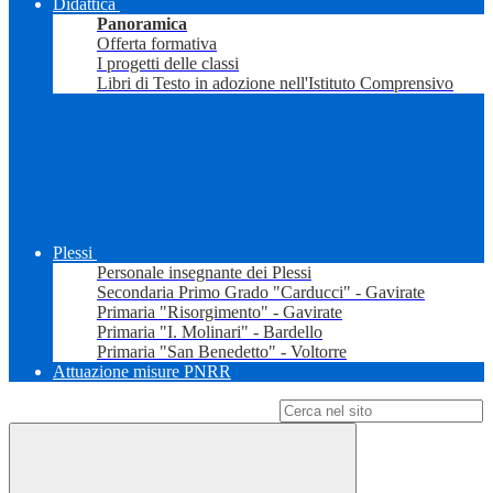
Didattica
Panoramica
Offerta formativa
I progetti delle classi
Libri di Testo in adozione nell'Istituto Comprensivo
Plessi
Personale insegnante dei Plessi
Secondaria Primo Grado "Carducci" - Gavirate
Primaria "Risorgimento" - Gavirate
Primaria "I. Molinari" - Bardello
Primaria "San Benedetto" - Voltorre
Attuazione misure PNRR
Campo di ricerca per le pagine del sito