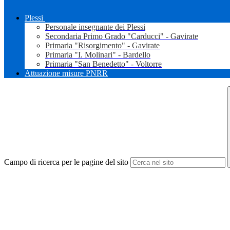
Plessi
Personale insegnante dei Plessi
Secondaria Primo Grado "Carducci" - Gavirate
Primaria "Risorgimento" - Gavirate
Primaria "I. Molinari" - Bardello
Primaria "San Benedetto" - Voltorre
Attuazione misure PNRR
Campo di ricerca per le pagine del sito