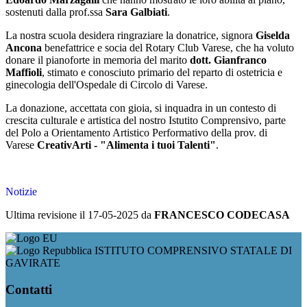
sostenuti dalla prof.ssa
Sara Galbiati
.
La nostra scuola desidera ringraziare la donatrice, signora
Giselda
Ancona
benefattrice e socia del Rotary Club Varese, che ha voluto
donare il pianoforte in memoria del marito
dott. Gianfranco
Maffioli
, stimato e conosciuto primario del reparto di ostetricia e
ginecologia dell'Ospedale di Circolo di Varese.
La donazione, accettata con gioia, si inquadra in un contesto di
crescita culturale e artistica del nostro Istutito Comprensivo, parte
del
Polo a Orientamento Artistico Performativo della prov. di
Varese
CreativArti - "Alimenta i tuoi Talenti"
.
foto di Francesco Codecasa
Notizie
Ultima revisione il 17-05-2025 da
FRANCESCO CODECASA
ISTITUTO COMPRENSIVO STATALE DI
GAVIRATE
Contatti