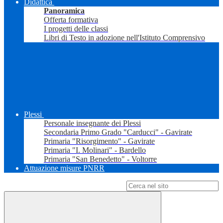
Didattica
Panoramica
Offerta formativa
I progetti delle classi
Libri di Testo in adozione nell'Istituto Comprensivo
Plessi
Personale insegnante dei Plessi
Secondaria Primo Grado "Carducci" - Gavirate
Primaria "Risorgimento" - Gavirate
Primaria "I. Molinari" - Bardello
Primaria "San Benedetto" - Voltorre
Attuazione misure PNRR
Campo di ricerca per le pagine del sito