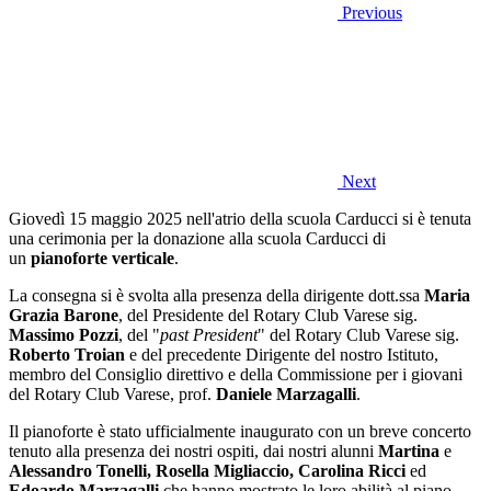
Previous
Next
Giovedì 15 maggio 2025 nell'atrio della scuola Carducci si è tenuta
una cerimonia per la donazione alla scuola Carducci di
un
pianoforte verticale
.
La consegna si è svolta alla presenza della dirigente dott.ssa
Maria
Grazia Barone
, del Presidente del Rotary Club Varese sig.
Massimo Pozzi
, del "
past President
" del Rotary Club Varese sig.
Roberto Troian
e del precedente Dirigente del nostro Istituto,
membro del Consiglio direttivo e della Commissione per i giovani
del Rotary Club Varese, prof.
Daniele Marzagalli
.
Il pianoforte è stato ufficialmente inaugurato con un breve concerto
tenuto alla presenza dei nostri ospiti, dai nostri alunni
Martina
e
Alessandro Tonelli, Rosella Migliaccio, Carolina Ricci
ed
Edoardo Marzagalli
che hanno mostrato le loro abilità al piano,