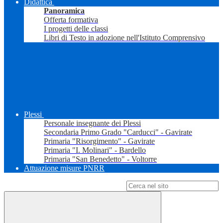
Didattica
Panoramica
Offerta formativa
I progetti delle classi
Libri di Testo in adozione nell'Istituto Comprensivo
Plessi
Personale insegnante dei Plessi
Secondaria Primo Grado "Carducci" - Gavirate
Primaria "Risorgimento" - Gavirate
Primaria "I. Molinari" - Bardello
Primaria "San Benedetto" - Voltorre
Attuazione misure PNRR
Campo di ricerca per le pagine del sito