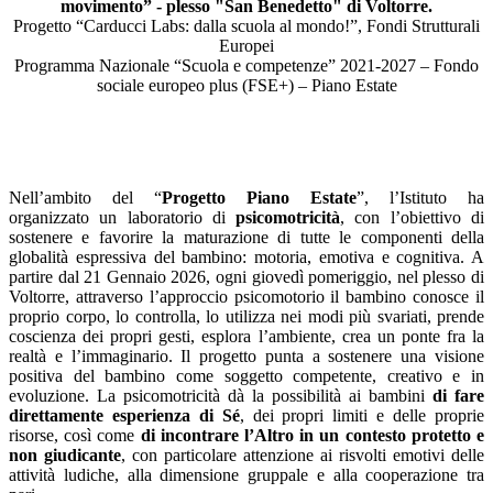
movimento” - plesso "San Benedetto" di Voltorre.
Progetto “Carducci Labs: dalla scuola al mondo!”, Fondi Strutturali
Europei
Programma Nazionale “Scuola e competenze” 2021-2027 – Fondo
sociale europeo plus (FSE+) – Piano Estate
Nell’ambito del “
Progetto Piano Estate
”, l’Istituto ha
organizzato
un laboratorio di
psicomotricità
, con l’obiettivo di
sostenere e favorire la maturazione di tutte le componenti della
globalità espressiva del bambino: motoria, emotiva e cognitiva. A
partire dal 21 Gennaio 2026, ogni giovedì pomeriggio, nel plesso di
Voltorre, attraverso l’approccio psicomotorio il bambino conosce il
proprio corpo, lo controlla, lo utilizza nei modi più svariati, prende
coscienza dei propri gesti, esplora l’ambiente, crea un ponte fra la
realtà e l’immaginario. Il progetto punta a sostenere una visione
positiva del bambino come soggetto competente, creativo e in
evoluzione. La psicomotricità dà la possibilità ai bambini
di fare
direttamente esperienza di Sé
, dei propri limiti e delle proprie
risorse, così come
di incontrare l’Altro in un contesto protetto e
non giudicante
, con particolare attenzione ai risvolti emotivi delle
attività ludiche, alla dimensione gruppale e alla cooperazione tra