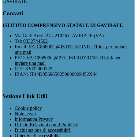
GAVIRATE
Contatti
ISTITUTO COMPRENSIVO STATALE DI GAVIRATE
Via Gerli Arioli 27 - 21026 GAVIRATE (VA)
Tel:
0332744502
Email:
VAIC86800G@ISTRUZIONE.IT
Link per inviare
una mail
PEC:
VAIC86800G@PEC.ISTRUZIONE.IT
Link per
inviare una mail
C.F.: 83002000129
IBAN: IT44D0569650250000009452X44
Sezione Link Utili
Cookie policy
Note legali
Informativa Privacy
Ufficio Relazioni con il Pubblico
Dichiarazione di accessibilità
Obiettivi di accessibilità