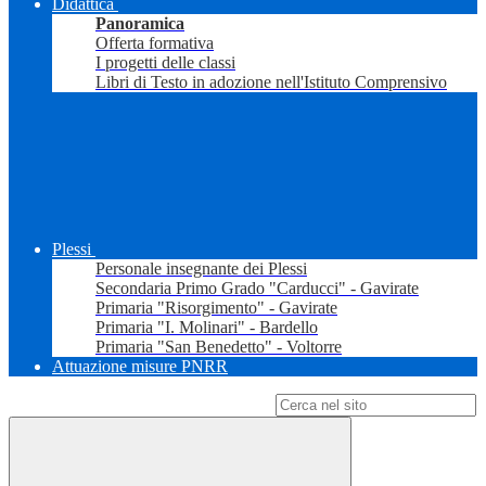
Didattica
Panoramica
Offerta formativa
I progetti delle classi
Libri di Testo in adozione nell'Istituto Comprensivo
Plessi
Personale insegnante dei Plessi
Secondaria Primo Grado "Carducci" - Gavirate
Primaria "Risorgimento" - Gavirate
Primaria "I. Molinari" - Bardello
Primaria "San Benedetto" - Voltorre
Attuazione misure PNRR
Campo di ricerca per le pagine del sito