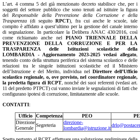
L’art. 4 comma 5 del già menzionato decreto stabilisce che, per i
soggetti del settore pubblico che sono tenuti ad istituire la figura
del
Responsabile della Prevenzione della Corruzione e della
Trasparenza
(di seguito
RPCT
)
,
fra cui anche le scuole, tale
compito è affidato a quest’ultimo per la gestione del canale interno
di segnalazione. In particolare la Delibera ANAC 430/2016, così
come richiamato anche nel
PIANO TRIENNALE DELLA
PREVENZIONE DELLA CORRUZIONE E PER LA
TRASPARENZA delle Istituzioni scolastiche della
LOMBARDIA - Aggiornamento 2023-2025 vedasi allegato
,
tenendo conto della struttura periferica del sistema scolastico e delle
relazioni tra le singole istituzioni scolastiche ed il Ministero
dell’Istruzione e del Merito, individua nel
Direttore dell’Ufficio
scolastico regionale, o, ove previsto, nel coordinatore regionale,
la predetta figura di RCPT
, nonché dei suoi referenti (vedasi art.
11 del predetto PTPCT) cui vanno inviate le segnalazioni di fatti che
configurano ipotesi di corruzione, limitatamente alle scuole.
CONTATTI
:
Ufficio
Competenza
PEO
P
Direzione
direzione-
Segreteria
drlo@postacert
Generale
lombardia@istruzione.it
Spetta pertanto al RCPT effettuare una valutazione preliminare della