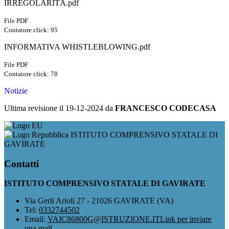
IRREGOLARITÀ.pdf
File PDF
Contatore click: 95
INFORMATIVA WHISTLEBLOWING.pdf
File PDF
Contatore click: 78
Notizie
Ultima revisione il 19-12-2024 da
FRANCESCO CODECASA
ISTITUTO COMPRENSIVO STATALE DI
GAVIRATE
Contatti
ISTITUTO COMPRENSIVO STATALE DI GAVIRATE
Via Gerli Arioli 27 - 21026 GAVIRATE (VA)
Tel:
0332744502
Email:
VAIC86800G@ISTRUZIONE.IT
Link per inviare
una mail