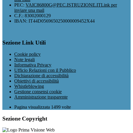
PEC:
VAIC86800G@PEC.ISTRUZIONE.IT
Link per
inviare una mail
C.F.: 83002000129
IBAN: IT44D0569650250000009452X44
Sezione Link Utili
Cookie policy
Note legali
Informativa Privacy
Ufficio Relazioni con il Pubblico
Dichiarazione di accessibilità
Obiettivi di accessibilità
Whistleblowing
Gestione consensi cookie
Amministrazione trasparente
Pagina visualizzata
1499
volte
Sezione Copyright