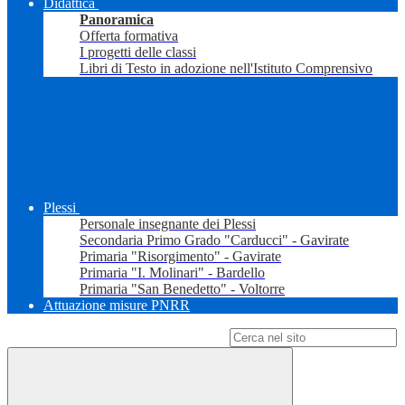
Didattica
Panoramica
Offerta formativa
I progetti delle classi
Libri di Testo in adozione nell'Istituto Comprensivo
Plessi
Personale insegnante dei Plessi
Secondaria Primo Grado "Carducci" - Gavirate
Primaria "Risorgimento" - Gavirate
Primaria "I. Molinari" - Bardello
Primaria "San Benedetto" - Voltorre
Attuazione misure PNRR
Campo di ricerca per le pagine del sito