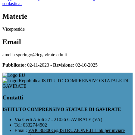
scolastica.
Materie
Vicepreside
Email
amelia.speringo@icgavirate.edu.it
Pubblicato:
02-11-2023 -
Revisione:
02-10-2025
ISTITUTO COMPRENSIVO STATALE DI
GAVIRATE
Contatti
ISTITUTO COMPRENSIVO STATALE DI GAVIRATE
Via Gerli Arioli 27 - 21026 GAVIRATE (VA)
Tel:
0332744502
Email:
VAIC86800G@ISTRUZIONE.IT
Link per inviare