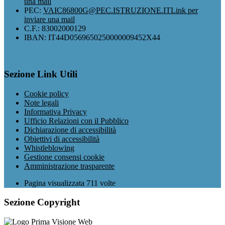
una mail
PEC:
VAIC86800G@PEC.ISTRUZIONE.IT
Link per
inviare una mail
C.F.: 83002000129
IBAN: IT44D0569650250000009452X44
Sezione Link Utili
Cookie policy
Note legali
Informativa Privacy
Ufficio Relazioni con il Pubblico
Dichiarazione di accessibilità
Obiettivi di accessibilità
Whistleblowing
Gestione consensi cookie
Amministrazione trasparente
Pagina visualizzata
711
volte
Sezione Copyright