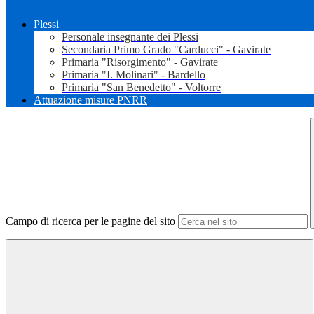
Plessi
Personale insegnante dei Plessi
Secondaria Primo Grado "Carducci" - Gavirate
Primaria "Risorgimento" - Gavirate
Primaria "I. Molinari" - Bardello
Primaria "San Benedetto" - Voltorre
Attuazione misure PNRR
Campo di ricerca per le pagine del sito