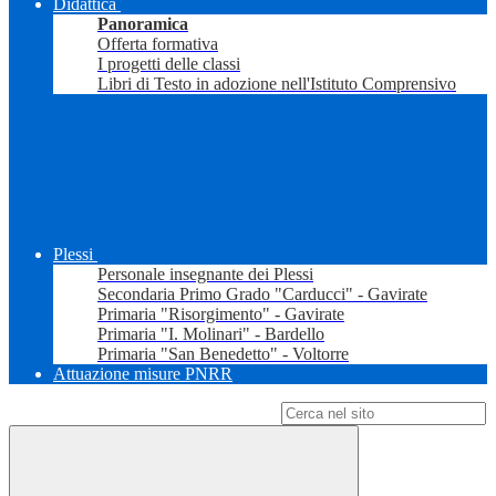
Didattica
Panoramica
Offerta formativa
I progetti delle classi
Libri di Testo in adozione nell'Istituto Comprensivo
Plessi
Personale insegnante dei Plessi
Secondaria Primo Grado "Carducci" - Gavirate
Primaria "Risorgimento" - Gavirate
Primaria "I. Molinari" - Bardello
Primaria "San Benedetto" - Voltorre
Attuazione misure PNRR
Campo di ricerca per le pagine del sito