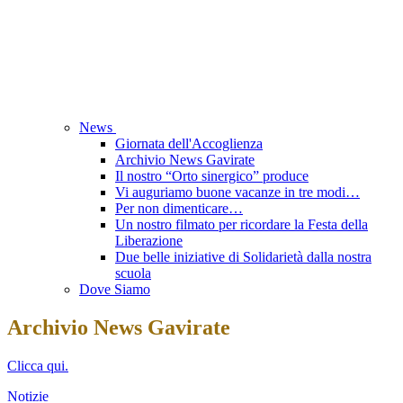
News
Giornata dell'Accoglienza
Archivio News Gavirate
Il nostro “Orto sinergico” produce
Vi auguriamo buone vacanze in tre modi…
Per non dimenticare…
Un nostro filmato per ricordare la Festa della
Liberazione
Due belle iniziative di Solidarietà dalla nostra
scuola
Dove Siamo
Archivio News Gavirate
Clicca qui.
Notizie