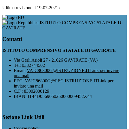
Ultima revisione il 19-07-2021 da
ISTITUTO COMPRENSIVO STATALE DI
GAVIRATE
Contatti
ISTITUTO COMPRENSIVO STATALE DI GAVIRATE
Via Gerli Arioli 27 - 21026 GAVIRATE (VA)
Tel:
0332744502
Email:
VAIC86800G@ISTRUZIONE.IT
Link per inviare
una mail
PEC:
VAIC86800G@PEC.ISTRUZIONE.IT
Link per
inviare una mail
C.F.: 83002000129
IBAN: IT44D0569650250000009452X44
Sezione Link Utili
Cookie policy