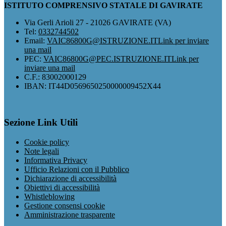
ISTITUTO COMPRENSIVO STATALE DI GAVIRATE
Via Gerli Arioli 27 - 21026 GAVIRATE (VA)
Tel:
0332744502
Email:
VAIC86800G@ISTRUZIONE.IT
Link per inviare
una mail
PEC:
VAIC86800G@PEC.ISTRUZIONE.IT
Link per
inviare una mail
C.F.: 83002000129
IBAN: IT44D0569650250000009452X44
Sezione Link Utili
Cookie policy
Note legali
Informativa Privacy
Ufficio Relazioni con il Pubblico
Dichiarazione di accessibilità
Obiettivi di accessibilità
Whistleblowing
Gestione consensi cookie
Amministrazione trasparente