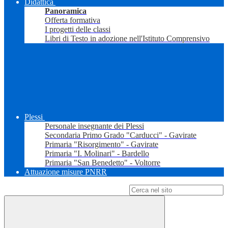
Didattica
Panoramica
Offerta formativa
I progetti delle classi
Libri di Testo in adozione nell'Istituto Comprensivo
Plessi
Personale insegnante dei Plessi
Secondaria Primo Grado "Carducci" - Gavirate
Primaria "Risorgimento" - Gavirate
Primaria "I. Molinari" - Bardello
Primaria "San Benedetto" - Voltorre
Attuazione misure PNRR
Campo di ricerca per le pagine del sito