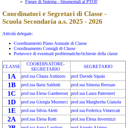
Figure di Sistema - Strumentali al PTOF
Coordinatori e Segretari di Classe -
Scuola Secondaria a.s. 2025 - 2026
Attività delegate:
Coordinamento Piano Annuale di Classe
Coordinamento Consigli di Classe
Portavoce di eventuali problematiche/richieste
della classe
COORDINATORE-
CLASSE
SEGRETARIO
SEGRETARIO
1A
prof.ssa Chiara Antinoro
prof Davide Sipala
1B
prof.ssa Ilaria Saldutti
prof.ssa Simona Bressan
1C
prof.ssa Elena Gamberoni
prof.ssa Laura Paternieri
1D
prof.ssa Giorgia Musmeci
prof.ssa Margherita Gianola
1E
prof.ssa Silvia Aletti
prof.ssa Federica Vimercati
2A
prof.ssa Elena Ratti
prof.ssa Elena Invernizzi
2B
prof.ssa Anna Landoni
prof Angelo Alaimo