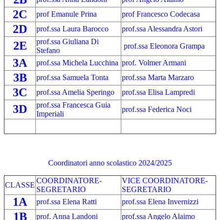
2C
prof Emanule Prina
prof Francesco Codecasa
2D
prof.ssa Laura Barocco
prof.ssa Alessandra Astori
prof.ssa Giuliana Di
2E
prof.ssa Eleonora Grampa
Stefano
3A
prof.ssa Michela Lucchina
prof. Volmer Armani
3B
prof.ssa Samuela Tonta
prof.ssa Marta Marzaro
3C
prof.ssa Amelia Speringo
prof.ssa Elisa Lampredi
prof.ssa Francesca Guia
3D
prof.ssa Federica Noci
Imperiali
Coordinatori anno scolastico 2024/2025
COORDINATORE-
VICE COORDINATORE-
CLASSE
SEGRETARIO
SEGRETARIO
1A
prof.ssa Elena Ratti
prof.ssa Elena Invernizzi
1B
prof. Anna Landoni
prof.ssa Angelo Alaimo