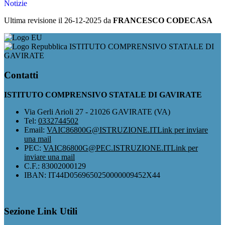
Notizie
Ultima revisione il 26-12-2025 da
FRANCESCO CODECASA
ISTITUTO COMPRENSIVO STATALE DI
GAVIRATE
Contatti
ISTITUTO COMPRENSIVO STATALE DI GAVIRATE
Via Gerli Arioli 27 - 21026 GAVIRATE (VA)
Tel:
0332744502
Email:
VAIC86800G@ISTRUZIONE.IT
Link per inviare
una mail
PEC:
VAIC86800G@PEC.ISTRUZIONE.IT
Link per
inviare una mail
C.F.: 83002000129
IBAN: IT44D0569650250000009452X44
Sezione Link Utili