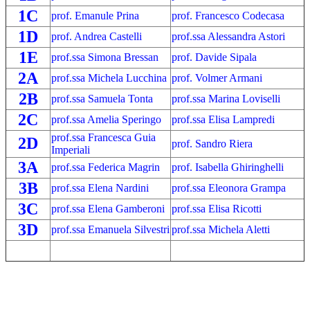
1C
prof. Emanule Prina
prof. Francesco Codecasa
1D
prof. Andrea Castelli
prof.ssa Alessandra Astori
1E
prof.ssa Simona Bressan
prof. Davide Sipala
2A
prof.ssa Michela Lucchina
prof. Volmer Armani
2B
prof.ssa Samuela Tonta
prof.ssa Marina Loviselli
2C
prof.ssa Amelia Speringo
prof.ssa Elisa Lampredi
prof.ssa Francesca Guia
2D
prof. Sandro Riera
Imperiali
3A
prof.ssa Federica Magrin
prof. Isabella Ghiringhelli
3B
prof.ssa Elena Nardini
prof.ssa Eleonora Grampa
3C
prof.ssa Elena Gamberoni
prof.ssa Elisa Ricotti
3D
prof.ssa Emanuela Silvestri
prof.ssa Michela Aletti