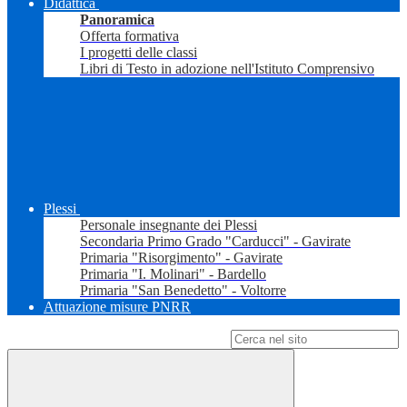
Didattica
Panoramica
Offerta formativa
I progetti delle classi
Libri di Testo in adozione nell'Istituto Comprensivo
Plessi
Personale insegnante dei Plessi
Secondaria Primo Grado "Carducci" - Gavirate
Primaria "Risorgimento" - Gavirate
Primaria "I. Molinari" - Bardello
Primaria "San Benedetto" - Voltorre
Attuazione misure PNRR
Campo di ricerca per le pagine del sito