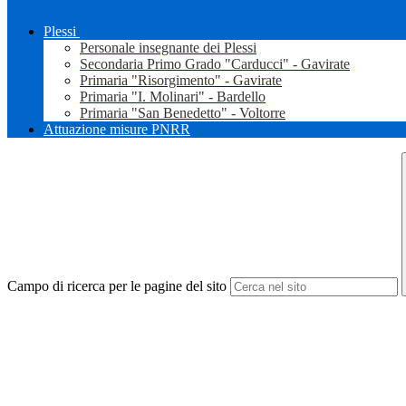
Plessi
Personale insegnante dei Plessi
Secondaria Primo Grado "Carducci" - Gavirate
Primaria "Risorgimento" - Gavirate
Primaria "I. Molinari" - Bardello
Primaria "San Benedetto" - Voltorre
Attuazione misure PNRR
Campo di ricerca per le pagine del sito